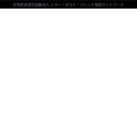
©特定非営利活動法人 レター・ポスト・フレンド相談ネットワーク