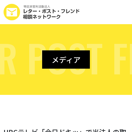
R
P
O
S
T
F
メディア