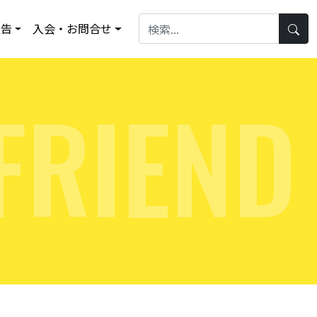
報告
入会・お問合せ
F
R
I
E
N
D