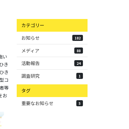
カテゴリー
お知らせ
182
メディア
88
施い
活動報告
24
ひき
ひき
調査研究
1
型コ
者等
タグ
をお
重要なお知らせ
5