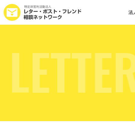
法
L
E
T
T
E