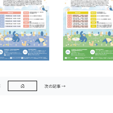
事
次の記事 →