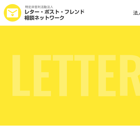
法
L
E
T
T
E