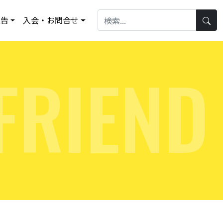
報告
入会・お問合せ
F
R
I
E
N
D