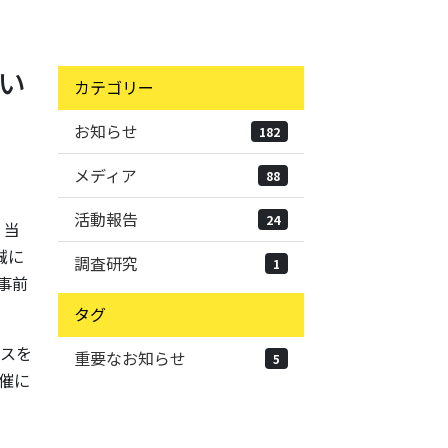
つい
カテゴリー
お知らせ
182
メディア
88
活動報告
24
」当
誠に
調査研究
1
事前
タグ
スを
重要なお知らせ
5
催に