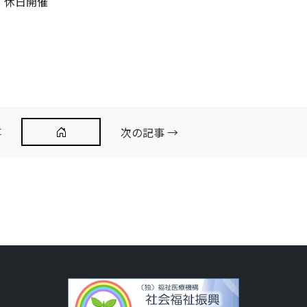
）休日開催
）
事
次の記事 →