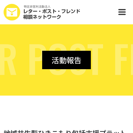
R
P
O
S
T
F
活動報告