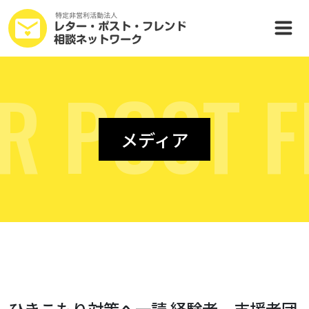
R
P
O
S
T
F
メディア