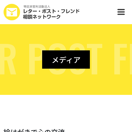
R
P
O
S
T
F
メディア