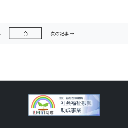
事
次の記事 →