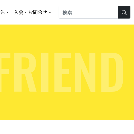
報告
入会・お問合せ
F
R
I
E
N
D