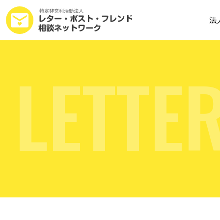
法
L
E
T
T
E