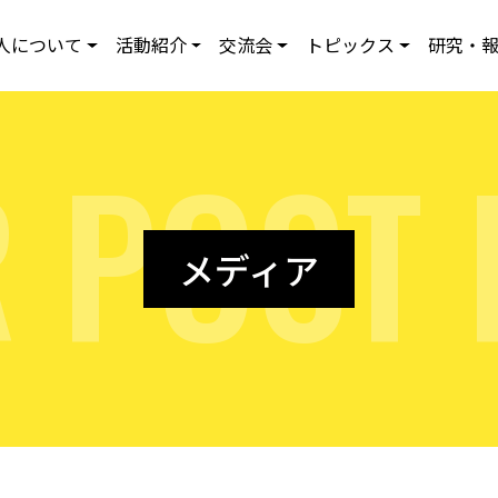
人について
活動紹介
交流会
トピックス
研究・
R
P
O
S
T
メディア