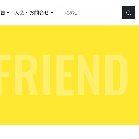
報告
入会・お問合せ
F
R
I
E
N
D