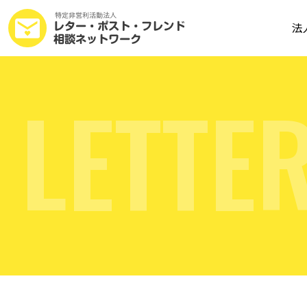
法
L
E
T
T
E