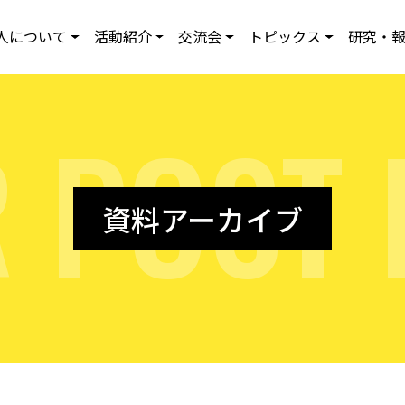
人について
活動紹介
交流会
トピックス
研究・
R
P
O
S
T
資料アーカイブ