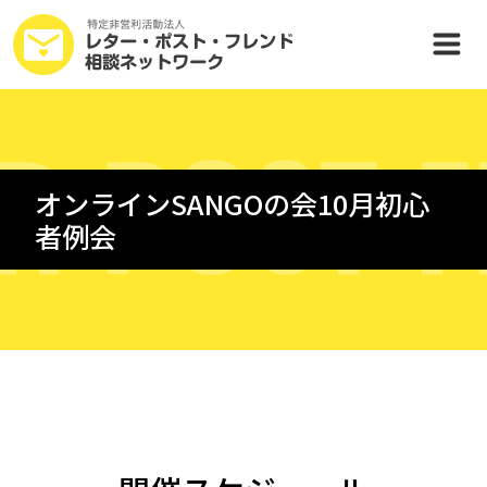
R
P
O
S
T
F
オンラインSANGOの会10月初心
者例会