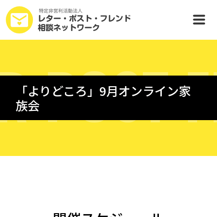
R
P
O
S
T
F
「よりどころ」9月オンライン家
族会