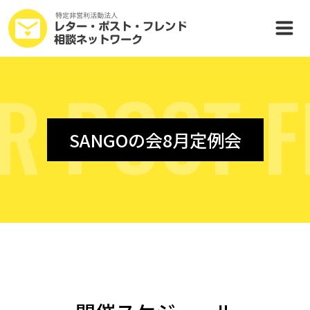
R
P
O
S
T
F
SANGOの会8月定例会