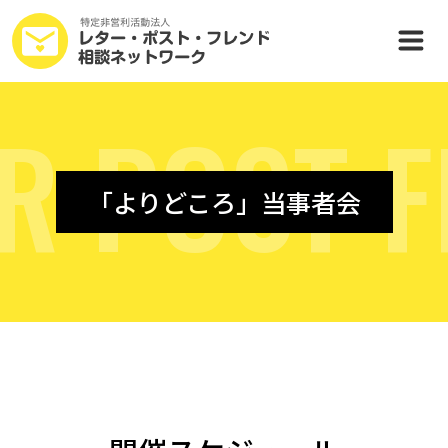
R
P
O
S
T
F
「よりどころ」当事者会