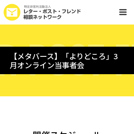
R
P
O
S
T
F
【メタバース】「よりどころ」3
月オンライン当事者会