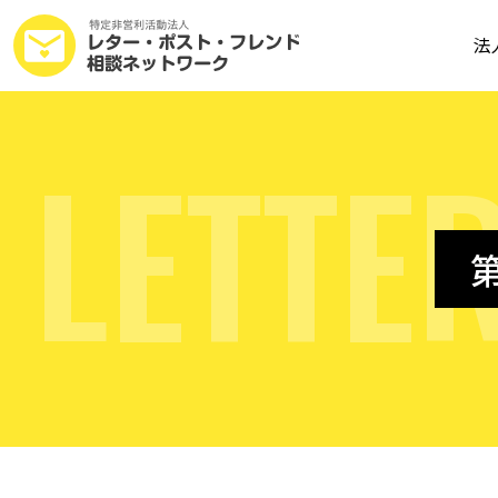
法
L
E
T
T
E