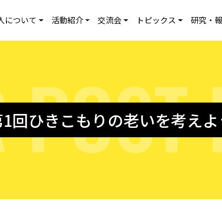
人について
活動紹介
交流会
トピックス
研究・
R
P
O
S
T
第1回ひきこもりの老いを考えよ