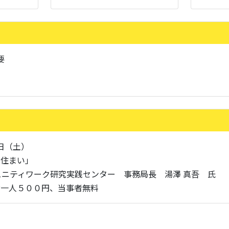
要
8日（土）
と住まい」
ュニティワーク研究実践センター 事務局長 湯澤 真吾 氏
お一人５００円、当事者無料