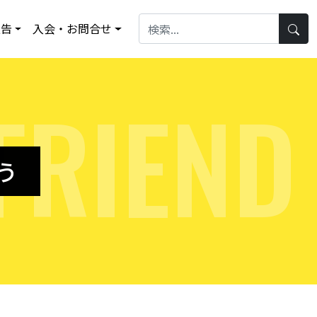
報告
入会・お問合せ
F
R
I
E
N
D
う