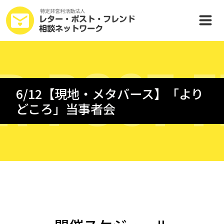
R
P
O
S
T
F
6/12【現地・メタバース】「より
どころ」当事者会