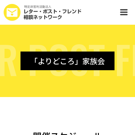
R
P
O
S
T
F
「よりどころ」家族会