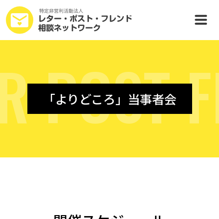
R
P
O
S
T
F
「よりどころ」当事者会