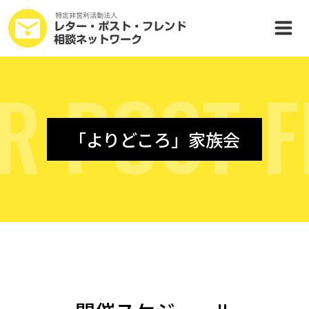
R
P
O
S
T
F
「よりどころ」家族会