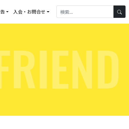
報告
入会・お問合せ
F
R
I
E
N
D