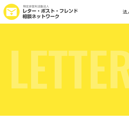
法
L
E
T
T
E