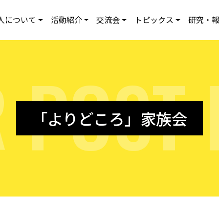
人について
活動紹介
交流会
トピックス
研究・
R
P
O
S
T
「よりどころ」家族会