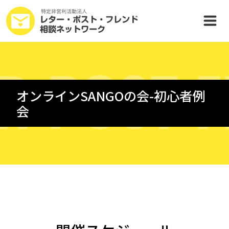
R
P
O
S
T
F
オンラインSANGOの会-初心者例
会