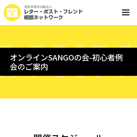
R
P
O
S
T
F
オンラインSANGOの会-初心者例
会のご案内